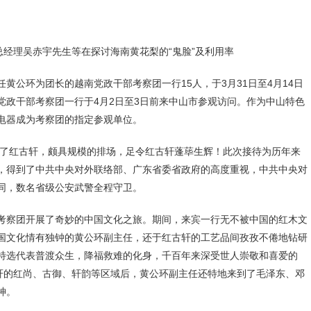
经理吴赤宇先生等在探讨海南黄花梨的“鬼脸”及利用率
环为团长的越南党政干部考察团一行15人，于3月31日至4月14日
党政干部考察团一行于4月2日至3日前来中山市参观访问。作为中山特色
电器成为考察团的指定参观单位。
了红古轩，颇具规模的排场，足令红古轩蓬荜生辉！此次接待为历年来
，得到了中共中央对外联络部、广东省委省政府的高度重视，中共中央对
同，数名省级公安武警全程守卫。
察团开展了奇妙的中国文化之旅。期间，来宾一行无不被中国的红木文
国文化情有独钟的黄公环副主任，还于红古轩的工艺品间孜孜不倦地钻研
特选代表普渡众生，降福救难的化身，千百年来深受世人崇敬和喜爱的
古轩的红尚、古御、轩韵等区域后，黄公环副主任还特地来到了毛泽东、邓
神。