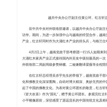
越共中央办公厅副主任黄公环、红古轩总
应中共中央对外联络部邀请，以越共中央办公厅副主任黄公
访华。期间，为进一步加强中山与越南的经贸合作，越南
产业，红古轩同时作为大涌红木产业的排头兵，与格兰仕
4月2日上午，越南党政干部考察团一行15人如期来到
大涌红木家具产业正式接待国内外宾友中级别最高的一次
外联络部二局副局级参赞林欐、二秘兼翻译梁薇等全程陪
在红古轩总经理吴赤宇先生的带领下，越南党政干部考
化和佛教文化深深熏陶，自幼对博大精深、奥妙无穷的中
起了中国的佛教文化。为表对黄公环团长的敬意，红古轩
《皆大欢喜》作为“国礼”，赠予黄公环团长。参观完红
小平雕像跟前，深切感受了源远流长的中国传统文化及精