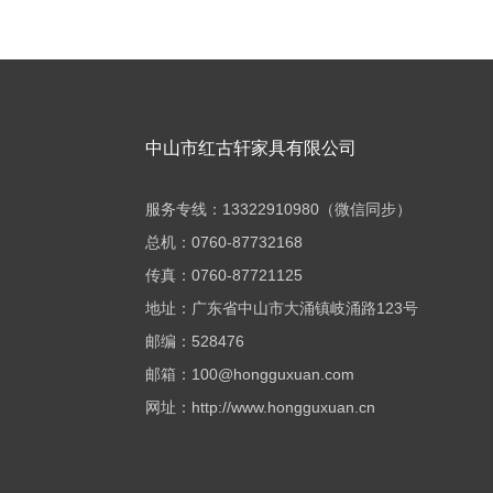
中山市红古轩家具有限公司
服务专线：13322910980（微信同步）
总机：0760-87732168
传真：0760-87721125
地址：广东省中山市大涌镇岐涌路123号
邮编：528476
邮箱：100@hongguxuan.com
网址：http://www.hongguxuan.cn