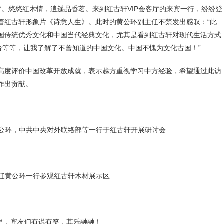
。悠悠红木情，逍遥品香茗。来到红古轩VIP会客厅的来宾一行，纷纷登
着红古轩形象片《诗意人生》。此时的黄公环副主任不禁发出感叹：“此
国传统优秀文化和中国当代经典文化，尤其是看到红古轩对现代生活方式
台等等，让我了解了不曾知道的中国文化。中国不愧为文化古国！”
度评价中国改革开放成就，表示越方重视学习中方经验，希望通过此访
作出贡献。
公环，中共中央对外联络部等一行于红古轩开展研讨会
任黄公环一行参观红古轩木材展示区
厅里，宾友们有说有笑，其乐融融！