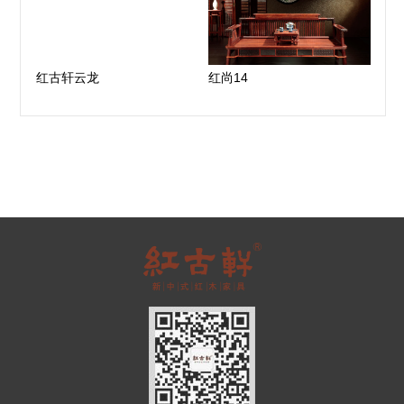
红古轩云龙
红尚14