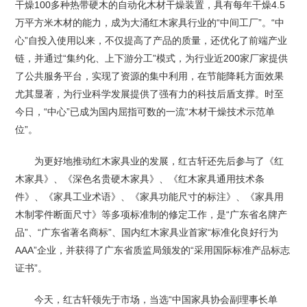
干燥100多种热带硬木的自动化木材干燥装置，具有每年干燥4.5
万平方米木材的能力，成为大涌红木家具行业的“中间工厂”。“中
心”自投入使用以来，不仅提高了产品的质量，还优化了前端产业
链，并通过“集约化、上下游分工”模式，为行业近200家厂家提供
了公共服务平台，实现了资源的集中利用，在节能降耗方面效果
尤其显著，为行业科学发展提供了强有力的科技后盾支撑。时至
今日，“中心”已成为国内屈指可数的一流“木材干燥技术示范单
位”。
为更好地推动红木家具业的发展，红古轩还先后参与了《红
木家具》、《深色名贵硬木家具》、《红木家具通用技术条
件》、《家具工业术语》、《家具功能尺寸的标注》、《家具用
木制零件断面尺寸》等多项标准制的修定工作，是“广东省名牌产
品”、“广东省著名商标”、国内红木家具业首家“标准化良好行为
AAA”企业，并获得了广东省质监局颁发的“采用国际标准产品标志
证书”。
今天，红古轩领先于市场，当选“中国家具协会副理事长单