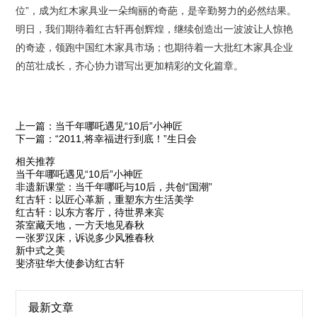
位”，成为红木家具业一朵绚丽的奇葩，是辛勤努力的必然结果。
明日，我们期待着红古轩再创辉煌，继续创造出一波波让人惊艳
的奇迹，领跑中国红木家具市场；也期待着一大批红木家具企业
的茁壮成长，齐心协力谱写出更加精彩的文化篇章。
上一篇：当千年哪吒遇见“10后”小神匠
下一篇：“2011,将幸福进行到底！”生日会
相关推荐
当千年哪吒遇见“10后”小神匠
非遗新课堂：当千年哪吒与10后，共创“国潮”
红古轩：以匠心革新，重塑东方生活美学
红古轩：以东方客厅，待世界来宾
茶室藏天地，一方天地见春秋
一张罗汉床，诉说多少风雅春秋
新中式之美
斐济驻华大使参访红古轩
最新文章