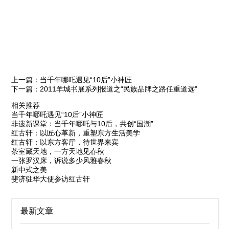
上一篇：当千年哪吒遇见“10后”小神匠
下一篇：2011羊城书展系列报道之“民族品牌之路任重道远”
相关推荐
当千年哪吒遇见“10后”小神匠
非遗新课堂：当千年哪吒与10后，共创“国潮”
红古轩：以匠心革新，重塑东方生活美学
红古轩：以东方客厅，待世界来宾
茶室藏天地，一方天地见春秋
一张罗汉床，诉说多少风雅春秋
新中式之美
斐济驻华大使参访红古轩
最新文章