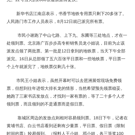
新华书店江南店表示，书香节地铁专用票只剩下20多张了。
人民路门市工作人员表示，8月12日就已派完所有票。
市民小谢跑了中山七路、上下九、东圃等三处地点，才在一
处领到票。北京路广百步步高专柜销售员龙小姐说，目前为止该
派发点领了两批票。第一批是12日拿到的地铁票，当天下午全部
派完。16日从总部领了五六百张平日票和一些地铁票，平日票一
个上午就派完了，地铁票仅剩几十张。
市民王小姐表示，虽然开幕时可以去琶洲展馆现场免费领
票，但想到往年进馆大排长龙的情形，当然希望预先领票稳妥。
她跑了三家书店发放点，才找到一家有票的，等了二十多个人才
领到票，而且领到的不是通票而是假日票。
靠城区周边的发放点则相对容易领到票。18日下午，记者在
黄埔书店、白云书店看到还剩有少量票，平日票、假日票（限制
时间的票）较易领到。（报料人王小姐、邓小姐，各三等奖100