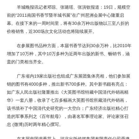
羊城晚报讯记者邓琼、张璐瑶、张演钦报道：19日，规模空
前的“2011南国书香节暨羊城书展”在广州琶洲会展中心隆重启
幕。在接下来的一周时间里，将有30余万种出版物以三至八折的
价格销售，近300场次文化活动也将陆续展开。
在参展图书品种方面，本届书香节达到30余万种，比2010年
增加了10万种，其中10万多种为近两年出版的新书、畅销书，涵
盖的门类相当齐全。
广东省内19家出版社也组成广东展团集体亮相，他们参加展
销的图书有4000多种，推出新书700多种。其中新书颇有亮点：
如广东人民出版社隆重推出《大英图书馆特藏中国清代外销画精
华》一套八册，收录了七百多幅画大英图书馆所藏清代外销画，
该书填补了中国清代史研究的一大空白；广东经济出版社精心打
造的军事系列之《百年航母》，由著名军事理论家、评论家张召
忠 (微博)历时两年精心撰写。
在本届南国书香节上，河北出版传媒集团有限责任公司受邀