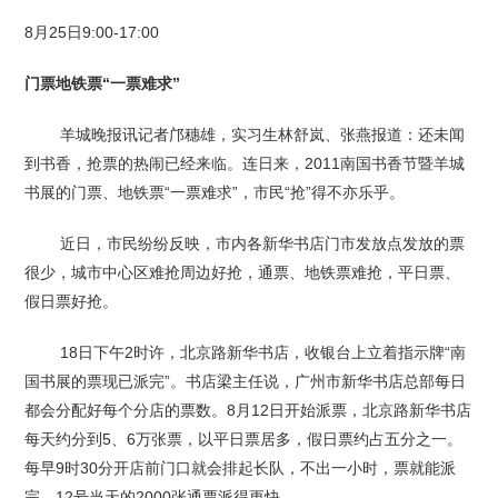
8月25日9:00-17:00
门票地铁票“一票难求”
羊城晚报讯记者邝穗雄，实习生林舒岚、张燕报道：还未闻
到书香，抢票的热闹已经来临。连日来，2011南国书香节暨羊城
书展的门票、地铁票“一票难求”，市民“抢”得不亦乐乎。
近日，市民纷纷反映，市内各新华书店门市发放点发放的票
很少，城市中心区难抢周边好抢，通票、地铁票难抢，平日票、
假日票好抢。
18日下午2时许，北京路新华书店，收银台上立着指示牌“南
国书展的票现已派完”。书店梁主任说，广州市新华书店总部每日
都会分配好每个分店的票数。8月12日开始派票，北京路新华书店
每天约分到5、6万张票，以平日票居多，假日票约占五分之一。
每早9时30分开店前门口就会排起长队，不出一小时，票就能派
完。12号当天的2000张通票派得更快。