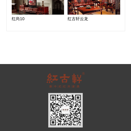
红尚10
红古轩云龙