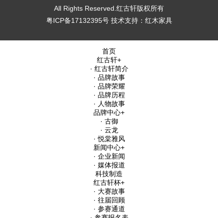
All Rights Reserved.红古轩版权所有
粤ICP备17132395号
技术支持：
红木家具
首页
红古轩
+
· 红古轩简介
· 品牌故事
· 品牌荣耀
· 品牌历程
· 人物故事
品牌中心
+
· 古御
· 云龙
· 悦棠雅风
新闻中心
+
· 企业新闻
· 媒体报道
科技制造
红古轩杯
+
· 大赛故事
· 往届回顾
· 参赛通道
· 参赛报名表