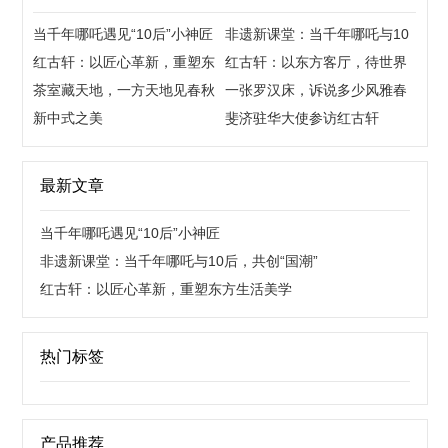
当千年哪吒遇见“10后”小神匠
非遗新课堂：当千年哪吒与10
红古轩：以匠心革新，重塑东
后，共创“国潮”
红古轩：以东方客厅，待世界
方生活美学
茶室藏天地，一方天地见春秋
来宾
一张罗汉床，诉说多少风雅春
新中式之美
秋
斐济驻华大使参访红古轩
最新文章
当千年哪吒遇见“10后”小神匠
非遗新课堂：当千年哪吒与10后，共创“国潮”
红古轩：以匠心革新，重塑东方生活美学
热门标签
产品推荐