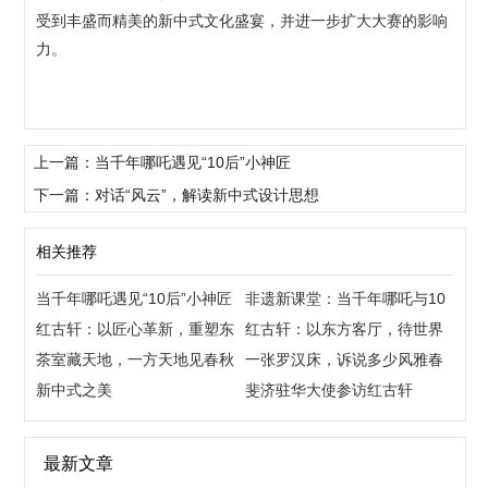
受到丰盛而精美的新中式文化盛宴，并进一步扩大大赛的影响
力。
上一篇：当千年哪吒遇见“10后”小神匠
下一篇：对话“风云”，解读新中式设计思想
相关推荐
当千年哪吒遇见“10后”小神匠
非遗新课堂：当千年哪吒与10
红古轩：以匠心革新，重塑东
后，共创“国潮”
红古轩：以东方客厅，待世界
方生活美学
茶室藏天地，一方天地见春秋
来宾
一张罗汉床，诉说多少风雅春
新中式之美
秋
斐济驻华大使参访红古轩
最新文章