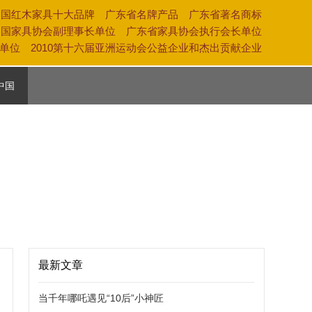
中国红木家具十大品牌 广东省名牌产品 广东省著名商标
中国家具协会副理事长单位 广东省家具协会执行会长单位
奖单位 2010第十六届亚洲运动会公益企业和杰出贡献企业
中国
活
养
化
最新文章
当千年哪吒遇见“10后”小神匠