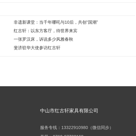
非遗新课堂：当千年哪吒与10后，共创“国潮”
红古轩：以东方客厅，待世界来宾
一张罗汉床，诉说多少风雅春秋
斐济驻华大使参访红古轩
中山市红古轩家具有限公司
服务专线：13322910980（微信同步）