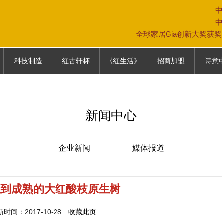
全球家居Gia创新大奖获
科技制造
红古轩杯
《红生活》
招商加盟
诗意
科技制造
大赛故事
《红生活》
专卖店模式
中式生
往届回顾
加盟条件
家具保
新闻中心
参赛通道
加盟政策
家居文
参赛报名表
营销网络
企业新闻
媒体报道
联系我们
不到成熟的大红酸枝原生树
间：2017-10-28
收藏此页