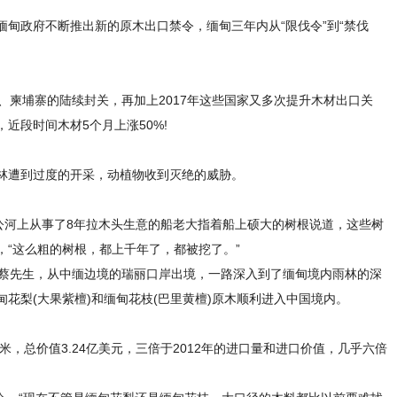
甸政府不断推出新的原木出口禁令，缅甸三年内从“限伐令”到“禁伐
、柬埔寨的陆续封关，再加上2017年这些国家又多次提升木材出口关
近段时间木材5个月上涨50%!
林遭到过度的开采，动植物收到灭绝的威胁。
公河上从事了8年拉木头生意的船老大指着船上硕大的树根说道，这些树
“这么粗的树根，都上千年了，都被挖了。”
人蔡先生，从中缅边境的瑞丽口岸出境，一路深入到了缅甸境内雨林的深
花梨(大果紫檀)和缅甸花枝(巴里黄檀)原木顺利进入中国境内。
方米，总价值3.24亿美元，三倍于2012年的进口量和进口价值，几乎六倍