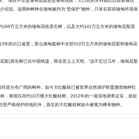
禁令。“现在不管是缅甸花梨还是缅甸花枝，大口径的木料都比以前要难找
介绍说。这两种树种在缅甸被列为“受保护”物种，只有在获得缅甸环境保
。
169万立方米的缅甸花枝原生树，以及大约141万立方米的缅甸花梨原
13年的出口速度，那么缅甸森林中全部310万立方米的缅甸花梨和缅甸花
花梨)原生树已在中国绝迹，商业意义上灭绝。“说不定过几年，缅甸花梨
，曾经是分布广阔的树种。如今大红酸枝已被世界自然保护联盟濒危物种红
的一项估计称，泰国仅存约10万棵大红酸枝树。2012年的一项湿地调查证实，老挝
些受严格保护的地区外，原生的大红酸枝树如今被视为稀有物种。