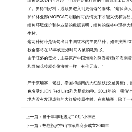
缅甸从2014年4月起，全国开始执行新的全面原木出口
了。要得到好料，必须要进入到更偏僻的雨林。”这位商人
护和林业部(MOECAF)明确许可的情况下才能采伐和贸易
缅甸环境保护和林业部的数据表明，缅甸的森林中现存大约
生树。
这两种树种是缅甸出口中国红木的主要品种，如果按照20
枝全部将在13年或更短时间内被消耗殆尽。
由于旺盛的需求，主要原产中国海南的降香黄檀(即海南黄
和缅甸花枝就会像海黄一样，有价无市。”
产于柬埔寨、老挝、泰国和越南的大红酸枝(交趾黄檀)
色名录(IUCN Red List)列为易危物种。2011年
境内没有发现成熟的大红酸枝原生树。在柬埔寨，除了一
上一篇：当千年哪吒遇见“10后”小神匠
下一篇：热烈祝贺中山市家具商会成立20周年