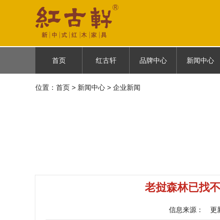
首页
红古轩
品牌中心
新闻中心
位置：
首页
首页
>
新闻中心
红古轩简介
> 企业新闻
古御
企业新闻
品牌故事
云龙
媒体报道
品牌荣耀
悦棠雅风
品牌历程
人物故事
老挝森林已找
信息来源：
更新时