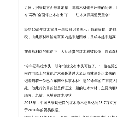
近日，据缅甸方面最新消息，随着木材销售旺季的到来，缅
令”再到“全面停止木材出口”……红木来源渠道受重创!
经销10多年红木家具一老板对记者表示：随着缅甸、老挝
税，由此原材料输送至国内越来越困难，且成本越来越高，
在高额利益的驱使下，大批珍贵的红木树被砍伐，原始森
“今年还能拉木头，明年怕就没有木头可拉了。”一位在湄
根连同船上的其他红木都是通过大象从雨林深处运出来的，
记者随着一位已在东南亚从事木材生意20余年的广东商
处。他此行的目的就是保证这一船的红木木材，主要为缅甸
缅甸、老挝、柬埔寨红木现状
2013年，中国从缅甸进口的红木原木总量达到23.7万立
于2010年的贸易数据。